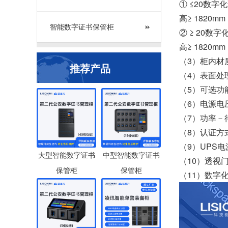
① ≤20数字
高≥ 1820m
智能数字证书保管柜
② ≥ 20数
高≥ 1820m
（3）柜内材
推荐产品
（4）表面处
（5）可选功
（6）电源电压：
（7）功率－
（8）认证方
（9）UPS电
大型智能数字证书
中型智能数字证书
（10）透视
保管柜
保管柜
（11）数字化